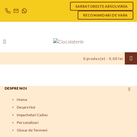
SARBATORESTE ABSOLVIREA
RECOMANDARI DE VARA
0 produs(e) - 0,00 lei
DESPRE NOI
Home
Despre Noi
Impachetari Cadou
Personalizari
Glosar de Termeni