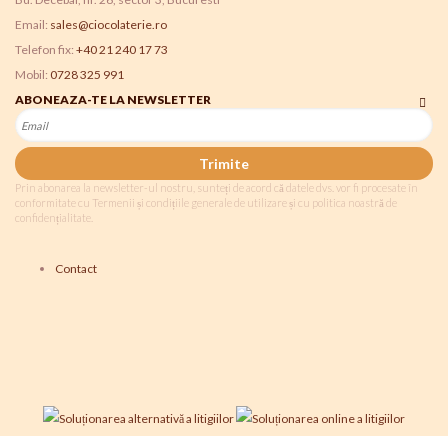
Email:
sales@ciocolaterie.ro
Telefon fix:
+40 21 240 17 73
Mobil:
0728 325 991
ABONEAZA-TE LA NEWSLETTER
Trimite
Prin abonarea la newsletter-ul nostru, sunteți de acord că datele dvs. vor fi procesate în
conformitate cu Termenii și condițiile generale de utilizare și cu politica noastră de
confidențialitate.
Contact