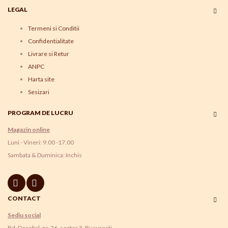
LEGAL
Termeni si Conditii
Confidentialitate
Livrare si Retur
ANPC
Harta site
Sesizari
PROGRAM DE LUCRU
Magazin online
Luni - Vineri: 9.00 -17.00
Sambata & Duminica: Inchis
CONTACT
Sediu social
Bd. Decebal, nr. 26, sector 3, Bucuresti